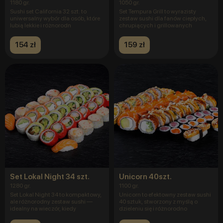
1180 gr.
1050 gr.
Sushi set California 32 szt. to
Set Tempura Grill to wyrazisty
uniwersalny wybór dla osób, które
zestaw sushi dla fanów ciepłych,
lubią lekkie i różnorodn
chrupiących i grillowanych
154 zł
159 zł
Set Lokal Night 34 szt.
Unicorn 40szt.
1280 gr.
1100 gr.
Set Lokal Night 34 to kompaktowy,
Unicorn to efektowny zestaw sushi
ale różnorodny zestaw sushi —
40 sztuk, stworzony z myślą o
idealny na wieczór, kiedy
dzieleniu się i różnorodno