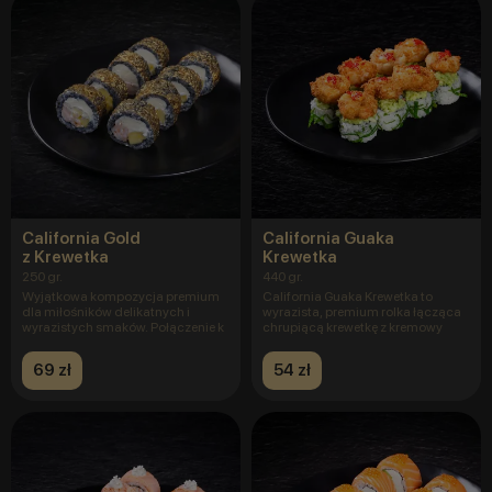
California Gold
California Guaka
z Krewetka
Krewetka
250 gr.
440 gr.
Wyjątkowa kompozycja premium
California Guaka Krewetka to
dla miłośników delikatnych i
wyrazista, premium rolka łącząca
wyrazistych smaków. Połączenie k
chrupiącą krewetkę z kremowy
69 zł
54 zł