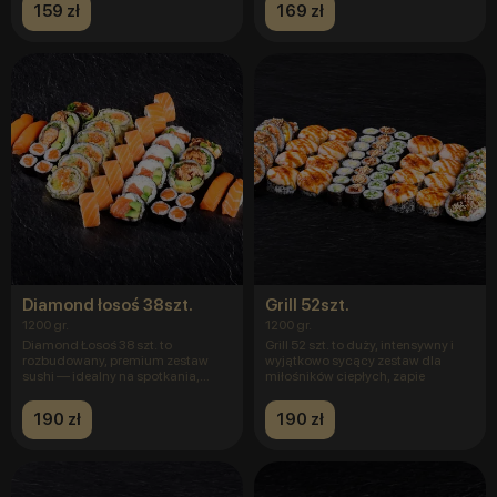
159 zł
169 zł
Diamond łosoś 38szt.
Grill 52szt.
1200 gr.
1200 gr.
Diamond Łosoś 38 szt. to
Grill 52 szt. to duży, intensywny i
rozbudowany, premium zestaw
wyjątkowo sycący zestaw dla
sushi — idealny na spotkania,
miłośników ciepłych, zapie
kolacje
190 zł
190 zł