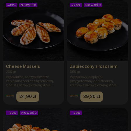
−43%
NOWOŚĆ
−20%
NOWOŚĆ
Cheese Mussels
Zapieczony z łososiem
230 gr.
360 gr.
Wykwintne, soczyste małże
Wyjątkowy, ciepły roll
zapiekane pod naszą firmową,
przygotowany pod złocistą,
złocistą serową czapą, która
kremową serową czapą, która
nadaje
nadaje mu ak
24,90 zł
39,20 zł
44 zł
49 zł
−20%
NOWOŚĆ
−20%