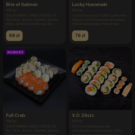
Bite of Salmon
Lucky Hosomaki
460 gr.
660 gr.
CALIFORNIA CRAB CHEESE x4 :
California Losos Truffle California
Ryż, Nori, Surimi, Ogórek, Sezam
Węgorz Grill Hosomaki awokado
biały, Serek śmietankowy, Szc
Hosomaki kanpyo Hosomaki
69 zł
79 zł
NOWOŚĆ
Full Crab
X.O. 24szt.
900 gr.
620 gr.
CALIFORNIA CRAB CHEESE x8:
X.O. to kompaktowy, ale
Ryż, Nori, Surimi, Ogórek, Sezam
różnorodny zestaw sushi, który
biały, Serek śmietankowy, Szcz
łączy klasyczne kompozycje z