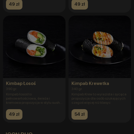
49 zł
49 zł
Kimbap Łosoś
Kimpab Krewetka
390 gr.
340 gr.
Kimpab łosoś to
Kimpab Krew to wyrazista i sycąca
pełnowartościowa, świeża i
propozycja dla osób szukających
kremowa propozycja w stylu sushi
czegoś więcej niż klasyc
fusion — ideal
49 zł
54 zł