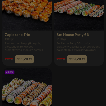
Zapiekane Trio
Set House Party 66
1100 gr.
2100 gr.
Zestaw trzech wyjątkowych,
Set House Party 66 to duży,
pieczonych rollów pod
efektowny zestaw sushi stworzony
aromatyczną, złocistą serową
na spotkania w większym groni
czapą, stwor
111,20 zł
239,20 zł
139 zł
299 zł
−20%