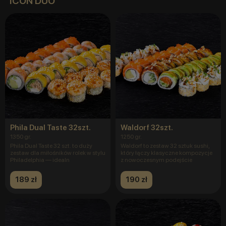
ICON DUO
Phila Dual Taste 32szt.
Waldorf 32szt.
1350 gr.
1250 gr.
Phila Dual Taste 32 szt. to duży
Waldorf to zestaw 32 sztuk sushi,
zestaw dla miłośników rolek w stylu
który łączy klasyczne kompozycje
Philadelphia — idealn
z nowoczesnym podejście
189 zł
190 zł