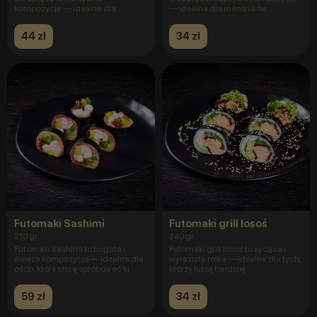
kompozycja — idealna dla
— idealna dla miłośników
miłośników wyrazi
klasyczne
44 zł
34 zł
Futomaki Sashimi
Futomaki grill łosoś
210 gr.
240 gr.
Futomaki Sashimi to bogata i
Futomaki grill łosoś to sycąca i
świeża kompozycja — idealna dla
wyrazista rolka — idealna dla tych,
osób, które chcą spróbować ki
którzy lubią bardziej
59 zł
34 zł