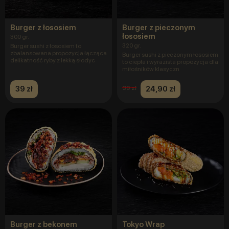
Burger z łososiem
Burger z pieczonym
łososiem
300 gr.
320 gr.
Burger sushi z łososiem to
zbalansowana propozycja łącząca
Burger sushi z pieczonym łososiem
delikatność ryby z lekką słodyc
to ciepła i wyrazista propozycja dla
miłośników klasyczn
39 zł
24,90 zł
39 zł
Burger z bekonem
Tokyo Wrap