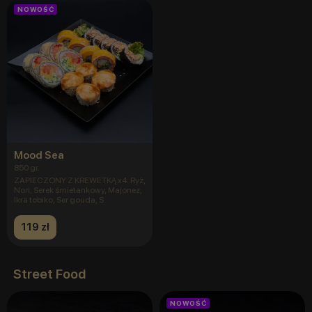
NOWOŚĆ
Mood Sea
850 gr.
ZAPIECZONY Z KREWETKĄ x4: Ryż,
Nori, Serek śmietankowy, Majonez,
Ikra tobiko, Ser gouda, S
119 zł
Street Food
NOWOŚĆ