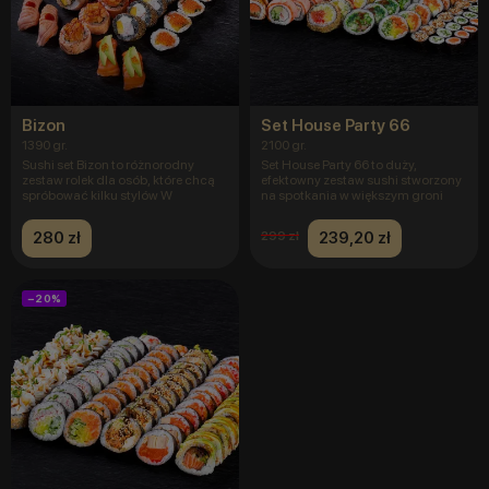
Bizon
Set House Party 66
1390 gr.
2100 gr.
Sushi set Bizon to różnorodny
Set House Party 66 to duży,
zestaw rolek dla osób, które chcą
efektowny zestaw sushi stworzony
spróbować kilku stylów W
na spotkania w większym groni
280 zł
239,20 zł
299 zł
−20%