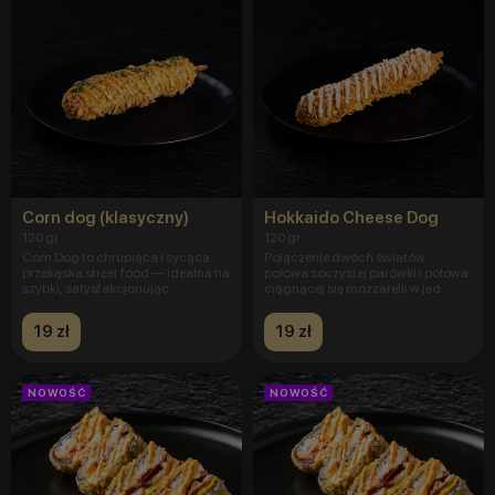
Corn dog (klasyczny)
Hokkaido Cheese Dog
120 gr.
120 gr.
Corn Dog to chrupiąca i sycąca
Połączenie dwóch światów:
przekąska street food — idealna na
połowa soczystej parówki i połowa
szybki, satysfakcjonując
ciągnącej się mozzarelli w jed
19 zł
19 zł
NOWOŚĆ
NOWOŚĆ