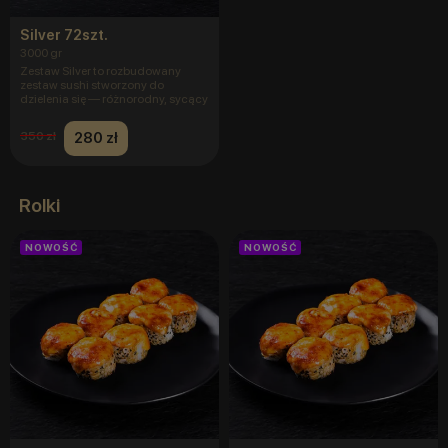
Silver 72szt.
3000 gr
Zestaw Silver to rozbudowany
zestaw sushi stworzony do
dzielenia się — różnorodny, sycący
280 zł
350 zł
Rolki
NOWOŚĆ
NOWOŚĆ