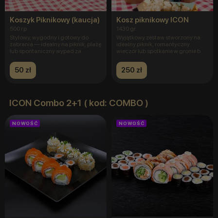
Koszyk Piknikowy (kaucja)
Kosz piknikowy ICON
500 гр
1430 gr.
Stylowy, wygodny i gotowy do
Wyjątkowy zestaw stworzony na
zabrania — idealny na piknik, plażę
idealny piknik, romantyczny
lub spontaniczny wypad za
wieczór lub spotkanie w gronie b
50 zł
250 zł
ICON Combo 2+1 ( kod: COMBO )
NOWOŚĆ
NOWOŚĆ