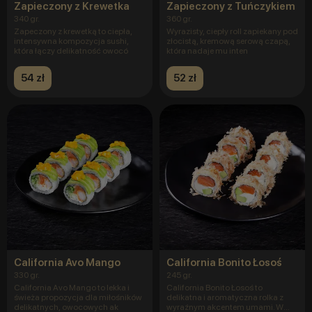
Zapieczony z Krewetka
Zapieczony z Tuńczykiem
340 gr.
360 gr.
Zapeczony z krewetką to ciepła,
Wyrazisty, ciepły roll zapiekany pod
intensywna kompozycja sushi,
złocistą, kremową serową czapą,
która łączy delikatność owocó
która nadaje mu inten
54 zł
52 zł
California Avo Mango
California Bonito Łosoś
330 gr.
245 gr.
California Avo Mango to lekka i
California Bonito Łosoś to
świeża propozycja dla miłośników
delikatna i aromatyczna rolka z
delikatnych, owocowych ak
wyraźnym akcentem umami. W