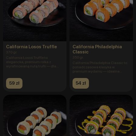
California Losos Truffle
California Philadelphia
Classic
370 gr.
350 gr.
California Łosoś Truffle to
elegancka, premium rolka z
California Philadelphia Classic to
wyrafinowaną nutą trufli — dla
ponadczasowa klasyka w
tych
premium wydaniu — idealna
równow
59 zł
54 zł