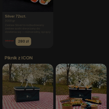
Silver 72szt.
3000 gr
Zestaw Silver to rozbudowany
zestaw sushi stworzony do
dzielenia się — różnorodny, sycący
280 zł
350 zł
Piknik z ICON