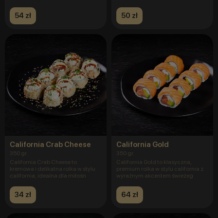
skła
54 zł
50 zł
California Crab Cheese
California Gold
350 gr.
350 gr.
California Crab Cheese to
California Gold to klasyczna,
kremowa i delikatna rolka w stylu
premium rolka w stylu california z
california, idealna dla miłośn
wyraźnym akcentem świeżeg
34 zł
64 zł