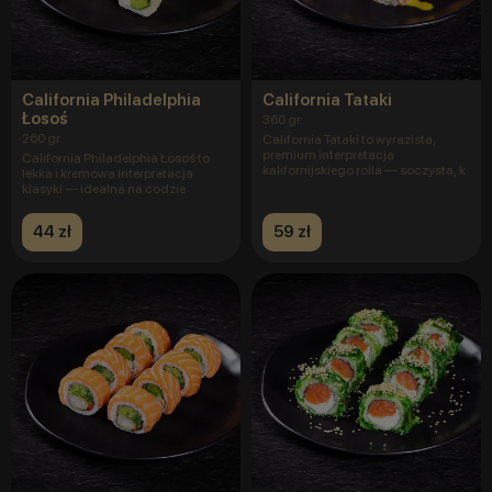
California Philadelphia
California Tataki
Łosoś
360 gr.
260 gr.
California Tataki to wyrazista,
premium interpretacja
California Philadelphia Łosoś to
kalifornijskiego rolla — soczysta, k
lekka i kremowa interpretacja
klasyki — idealna na codzie
44 zł
59 zł