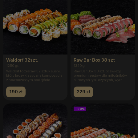
Waldorf 32szt.
Raw Bar Box 38 szt
1250 gr.
1320 g
Waldorf to zestaw 32 sztuk sushi,
Raw Bar Box 38 szt. to świeży,
który łączy klasyczne kompozycje
premium zestaw dla miłośników
z nowoczesnym podejście
surowych ryb i czystych, wyra
190 zł
229 zł
−20%