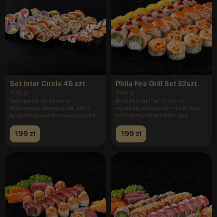
Set Inter Circle 46 szt.
Phila Fire Grill Set 32szt.
1350 gr.
1460 gr.
Set Inter Circle 46 szt. to
Phila Fire Grill Set 32 szt. to
różnorodny zestaw sushi, który
wyrazisty zestaw dla miłośników
łączy klasyczne kompozycje z ba
intensywnych smaków i gril
199 zł
199 zł