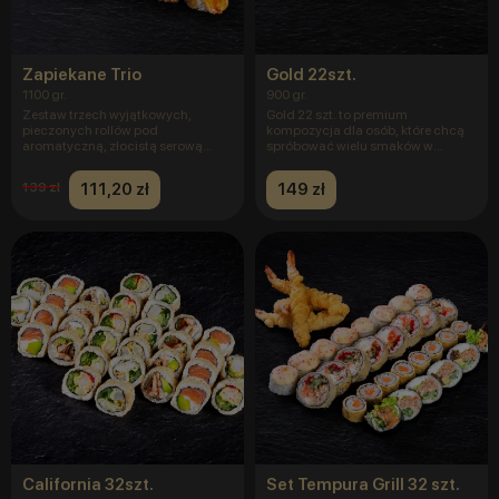
Zapiekane Trio
Gold 22szt.
1100 gr.
900 gr.
Zestaw trzech wyjątkowych,
Gold 22 szt. to premium
pieczonych rollów pod
kompozycja dla osób, które chcą
aromatyczną, złocistą serową
spróbować wielu smaków w
czapą, stwor
jednym el
111,20 zł
149 zł
139 zł
California 32szt.
Set Tempura Grill 32 szt.