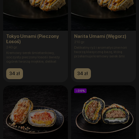
Tokyo Umami (Pieczony
Narita Umami (Węgorz)
Łosoś)
210 gr.
240 gr.
Delikatny ryż i aromatyczne nori
tworzą klasyczną bazę, którą
Kremowy serek śmietankowy,
przełamuje kremowy serek śmi
soczysty pieczony łosoś i świeży
ogórek tworzą miękkie, delikat
34 zł
34 zł
−36%