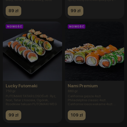
lekkim
89 zł
99 zł
NOWOŚĆ
NOWOŚĆ
Lucky Futomaki
Nami Premium
750 gr.
660 gr.
FUTOMAKI TATAR ŁOSOŚ x6 : Ryż,
California gejsza 4szt.
Nori, Tatar z łososia, Ogórek,
Philadelphia classic 4szt.
Rzodkiew takuan FUTOMAKI WEG
California losos wakame 4szt.
Californi
99 zł
109 zł