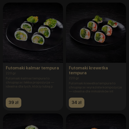
Futomaki kalmar tempura
Futomaki krewetka
tempura
220 gr.
220 gr.
Futomaki kalmar tempura to
chrupiąca i lekka propozycja —
Futomaki krewetka tempura to
idealna dla tych, którzy lubią p
chrupiąca i wyrazista kompozycja
— idealna dla miłośników int
39 zł
34 zł