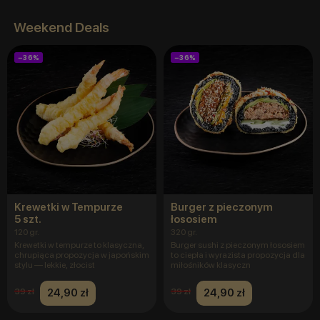
Weekend Deals
−36%
−36%
Krewetki w Tempurze
Burger z pieczonym
5 szt.
łososiem
120 gr.
320 gr.
Krewetki w tempurze to klasyczna,
Burger sushi z pieczonym łososiem
chrupiąca propozycja w japońskim
to ciepła i wyrazista propozycja dla
stylu — lekkie, złocist
miłośników klasyczn
24,90 zł
24,90 zł
39 zł
39 zł