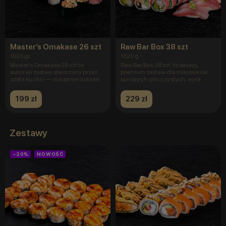
Master’s Omakase 26 szt
Raw Bar Box 38 szt
1020 gr.
1320 g
Master’s Omakase 26 szt to
Raw Bar Box 38 szt. to świeży,
autorski zestaw stworzony przez
premium zestaw dla miłośników
szefa kuchni — starannie dobran
surowych ryb i czystych, wyra
199 zł
229 zł
Zestawy
−20%
NOWOŚĆ