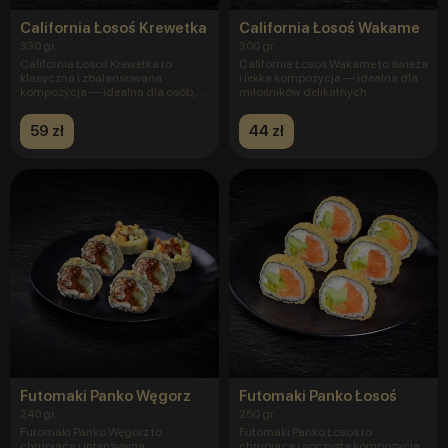
California Łosoś Krewetka
California Łosoś Wakame
330 gr.
300 gr.
California Łosoś Krewetka to
California Łosoś Wakame to świeża
klasyczna i zbalansowana
i lekka kompozycja — idealna dla
kompozycja — idealna dla osób,
miłośników delikatnych
które
59 zł
44 zł
Futomaki Panko Węgorz
Futomaki Panko Łosoś
240 gr.
250 gr.
Futomaki Panko Węgorz to
Futomaki Panko Łosoś to
chrupiąca i intensywna
chrupiąca i soczysta kompozycja