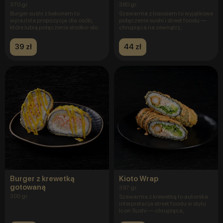
370 gr.
380 gr.
Burger sushi z bekonem to
Szawarma z łososiem to wyjątkowe
wyrazista propozycja dla osób,
połączenie sushi i street foodu —
które lubią połączenie słodko-sło
chrupiąca na zewnątrz,
39 zł
44 zł
Burger z krewetką
Kioto Wrap
gotowaną
397 gr.
300 gr.
Szawarma z krewetką to autorska
interpretacja street foodu w stylu
Icon Sushi — chrupiąca,