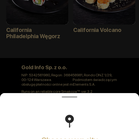
California
California Volcano
Philadelphia Węgorz
Gold Info Sp. z o.o.
NIP: 5342561980, Regon: 368458981, Rondo ONZ 1/29,
00-124 Warszawa. Podmiotem świadczącym
obsługę płatności online jest mElements S.A.
Runs on an reliable core
Smakoza
ver. 3.2
Polityka prywatności
Public Offer