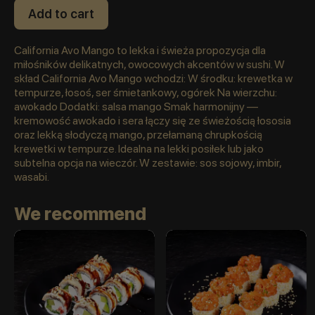
Add to cart
California Avo Mango to lekka i świeża propozycja dla
miłośników delikatnych, owocowych akcentów w sushi. W
skład California Avo Mango wchodzi: W środku: krewetka w
tempurze, łosoś, ser śmietankowy, ogórek Na wierzchu:
awokado Dodatki: salsa mango Smak harmonijny —
kremowość awokado i sera łączy się ze świeżością łososia
oraz lekką słodyczą mango, przełamaną chrupkością
krewetki w tempurze. Idealna na lekki posiłek lub jako
subtelna opcja na wieczór. W zestawie: sos sojowy, imbir,
wasabi.
We recommend