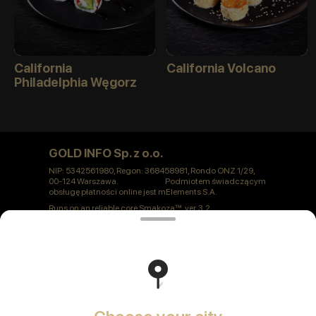
California
California Volcano
Philadelphia Węgorz
GOLD INFO Sp. z o.o.
NIP: 5342561980, Regon: 368458981, Rondo ONZ 1/29,
00-124 Warszawa. Podmiotem świadczącym
obsługę płatności online jest mElements S.A.
Runs on an reliable core
Smakoza
ver. 3.2
Polityka prywatności
Public Offer