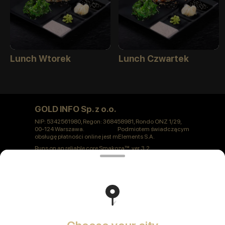
Lunch Wtorek
Lunch Czwartek
GOLD INFO Sp. z o.o.
NIP: 5342561980, Regon: 368458981, Rondo ONZ 1/29,
00-124 Warszawa. Podmiotem świadczącym
obsługę płatności online jest mElements S.A.
Runs on an reliable core
Smakoza
ver. 3.2
Polityka prywatności
Public Offer