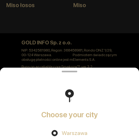
Miso łosos
Miso
GOLD INFO Sp. z o.o.
NIP: 5342561980, Regon: 368458981, Rondo ONZ 1/29,
00-124 Warszawa. Podmiotem świadczącym
obsługę płatności online jest mElements S.A.
Runs on an reliable core
Smakoza
ver. 3.2
Polityka prywatności
Public Offer
Choose your city
Warszawa