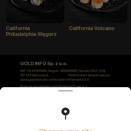
California
California Volcano
Philadelphia Węgorz
GOLD INFO Sp. z o.o.
NIP: 5342561980, Regon: 368458981, Rondo ONZ 1/29,
00-124 Warszawa. Podmiotem świadczącym
obsługę płatności online jest mElements S.A.
Runs on an reliable core
Smakoza
ver. 3.2
Polityka prywatności
Public Offer