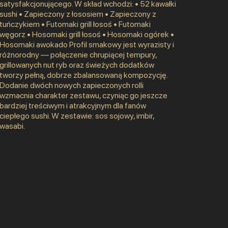
satysfakcjonującego. W skład wchodzi: • 52 kawałki
sushi • Zapieczony z łososiem • Zapieczony z
tuńczykiem • Futomaki grill łosoś • Futomaki
węgorz • Hosomaki grill łosoś • Hosomaki ogórek •
Hosomaki awokado Profil smakowy jest wyrazisty i
różnorodny — połączenie chrupiącej tempury,
grillowanych nut ryb oraz świeżych dodatków
tworzy pełną, dobrze zbalansowaną kompozycję.
Dodanie dwóch nowych zapieczonych rolli
wzmacnia charakter zestawu, czyniąc go jeszcze
bardziej treściwym i atrakcyjnym dla fanów
ciepłego sushi. W zestawie: sos sojowy, imbir,
wasabi.