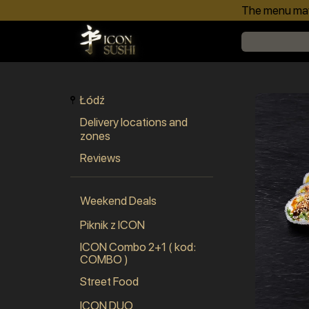
The menu may 
Łódź
Delivery locations and
zones
Reviews
Weekend Deals
Piknik z ICON
ICON Combo 2+1 ( kod:
COMBO )
Street Food
ICON DUO