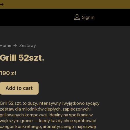
 →
Sign in
Home
Zestawy
Grill 52szt.
190 zł
Add to cart
Grill 52 szt. to duży, intensywny i wyjątkowo sycący
zestaw dla miłośników ciepłych, zapieczonych i
grillowanych kompozycji. Idealny na spotkania w
większym gronie — kiedy każdy chce spróbować
czegoś konkretnego, aromatycznego i naprawdę