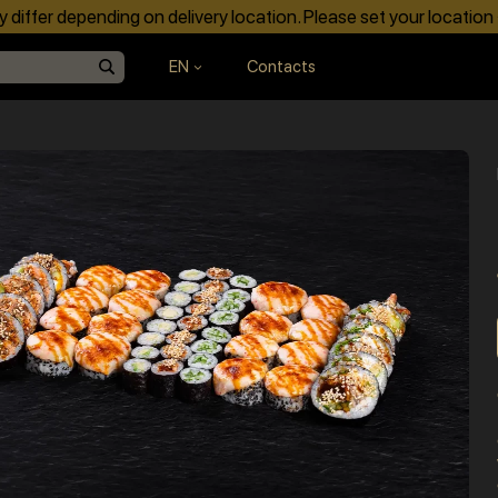
differ depending on delivery location. Please set your location
EN
Contacts