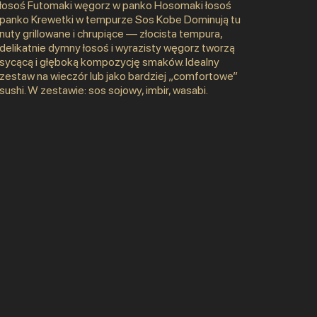
łosoś Futomaki węgorz w panko Hosomaki łosoś
panko Krewetki w tempurze Sos Kobe Dominują tu
nuty grillowane i chrupiące — złocista tempura,
delikatnie dymny łosoś i wyrazisty węgorz tworzą
sycącą i głęboką kompozycję smaków. Idealny
zestaw na wieczór lub jako bardziej „comfortowe”
sushi. W zestawie: sos sojowy, imbir, wasabi.