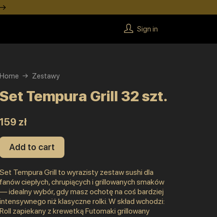
 →
Sign in
Home
Zestawy
Set Tempura Grill 32 szt.
159 zł
Add to cart
Set Tempura Grill to wyrazisty zestaw sushi dla
fanów ciepłych, chrupiących i grillowanych smaków
— idealny wybór, gdy masz ochotę na coś bardziej
intensywnego niż klasyczne rolki. W skład wchodzi:
Roll zapiekany z krewetką Futomaki grillowany