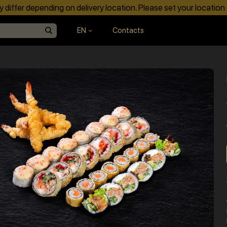
differ depending on delivery location. Please set your location
EN
Contacts