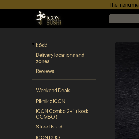
The menu may 
Łódź
Delivery locations and
zones
Reviews
Weekend Deals
Piknik z ICON
ICON Combo 2+1 ( kod:
COMBO )
Street Food
ICON DUO