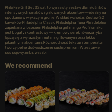
Phila Fire Grill Set 32 szt. to wyrazisty zestaw dla miłośników
intensywnych smaków i grillowanych akcentów — idealny na
spotkania w większym gronie. W skład wchodzi: Zestaw 32
kawałków Philadelphia Classic Philadelphia Tuna Philadelphia
zapiekana z lososiem Philadelphia grill mango Profil smaku
jest bogaty i kontrastowy — kremowy serek i świeża ryba
łączą się z wyrazistymi nutami grillowanymi oraz lekko
pikantnymi akcentami. Różnorodność tekstur i temperatur
tworzy pełne doświadczenie sushi premium. W zestawie:
sos sojowy, imbir, wasabi.
We recommend