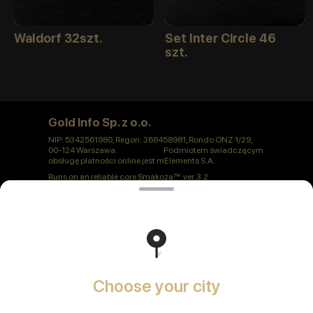
Waldorf 32szt.
Set Inter Circle 46
szt.
Gold Info Sp. z o.o.
NIP: 5342561980, Regon: 368458981, Rondo ONZ 1/29,
00-124 Warszawa. Podmiotem świadczącym
obsługę płatności online jest mElements S.A.
Runs on an reliable core
Smakoza
ver. 3.2
Polityka prywatności
Public Offer
Choose your city