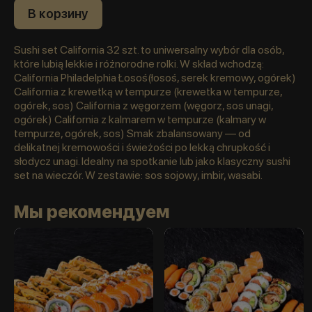
В корзину
Sushi set California 32 szt. to uniwersalny wybór dla osób,
które lubią lekkie i różnorodne rolki. W skład wchodzą:
California Philadelphia Łosoś(łosoś, serek kremowy, ogórek)
California z krewetką w tempurze (krewetka w tempurze,
ogórek, sos) California z węgorzem (węgorz, sos unagi,
ogórek) California z kalmarem w tempurze (kalmary w
tempurze, ogórek, sos) Smak zbalansowany — od
delikatnej kremowości i świeżości po lekką chrupkość i
słodycz unagi. Idealny na spotkanie lub jako klasyczny sushi
set na wieczór. W zestawie: sos sojowy, imbir, wasabi.
Мы рекомендуем