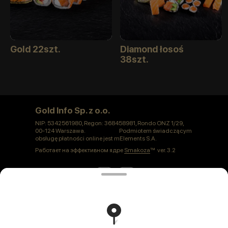
Gold 22szt.
Diamond łosoś
38szt.
Gold Info Sp. z o.o.
NIP: 5342561980, Regon: 368458981, Rondo ONZ 1/29,
00-124 Warszawa. Podmiotem świadczącym
obsługę płatności online jest mElements S.A.
Работает на эффективном ядре
Smakoza
ver. 3.2
Polityka prywatności
Публичная оферта