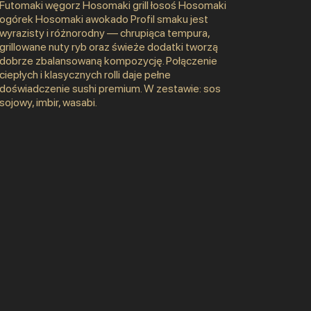
Futomaki węgorz Hosomaki grill łosoś Hosomaki
ogórek Hosomaki awokado Profil smaku jest
wyrazisty i różnorodny — chrupiąca tempura,
grillowane nuty ryb oraz świeże dodatki tworzą
dobrze zbalansowaną kompozycję. Połączenie
ciepłych i klasycznych rolli daje pełne
doświadczenie sushi premium. W zestawie: sos
sojowy, imbir, wasabi.