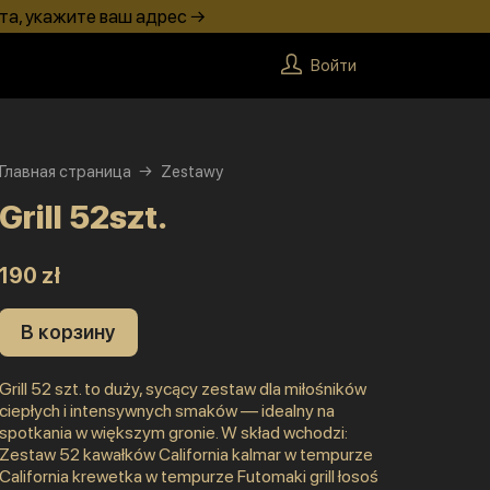
та, укажите ваш адрес →
Войти
Главная страница
Zestawy
Grill 52szt.
190 zł
В корзину
Grill 52 szt. to duży, sycący zestaw dla miłośników
ciepłych i intensywnych smaków — idealny na
spotkania w większym gronie. W skład wchodzi:
Zestaw 52 kawałków California kalmar w tempurze
California krewetka w tempurze Futomaki grill łosoś