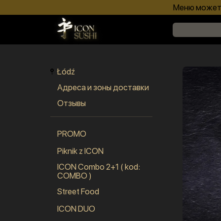
Меню может 
Łódź
Адреса и зоны доставки
Отзывы
PROMO
Piknik z ICON
ICON Combo 2+1 ( kod:
COMBO )
Street Food
ICON DUO