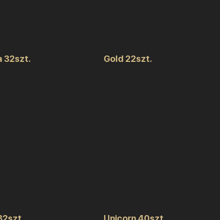
a 32szt.
Gold 22szt.
32szt.
Unicorn 40szt.