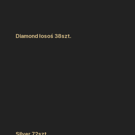
Diamond łosoś 38szt.
Silver 72szt.