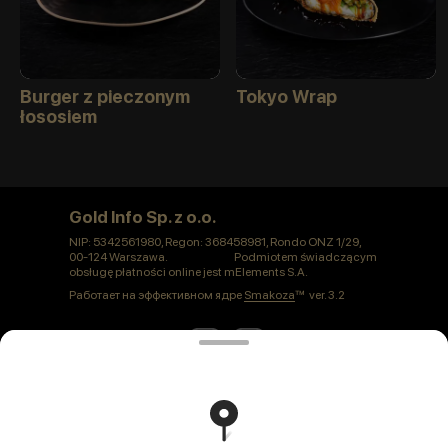
Burger z pieczonym
Tokyo Wrap
łososiem
Gold Info Sp. z o.o.
NIP: 5342561980, Regon: 368458981, Rondo ONZ 1/29,
00-124 Warszawa. Podmiotem świadczącym
obsługę płatności online jest mElements S.A.
Работает на эффективном ядре
Smakoza
ver. 3.2
Polityka prywatności
Публичная оферта