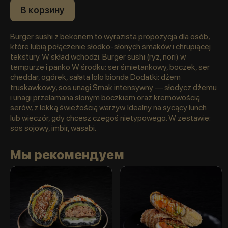
В корзину
Burger sushi z bekonem to wyrazista propozycja dla osób,
które lubią połączenie słodko-słonych smaków i chrupiącej
tekstury. W skład wchodzi: Burger sushi (ryż, nori) w
tempurze i panko W środku: ser śmietankowy, boczek, ser
cheddar, ogórek, sałata lolo bionda Dodatki: dżem
truskawkowy, sos unagi Smak intensywny — słodycz dżemu
i unagi przełamana słonym boczkiem oraz kremowością
serów, z lekką świeżością warzyw. Idealny na sycący lunch
lub wieczór, gdy chcesz czegoś nietypowego. W zestawie:
sos sojowy, imbir, wasabi.
Мы рекомендуем