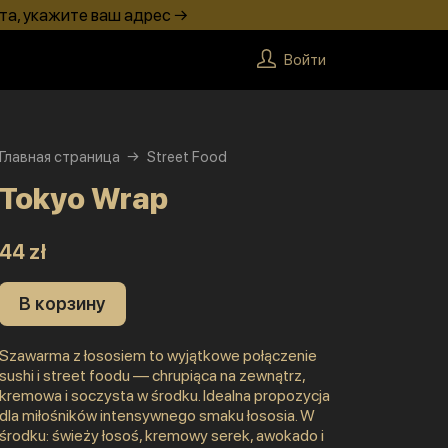
та, укажите ваш адрес →
Войти
Главная страница
Street Food
Tokyo Wrap
44 zł
В корзину
Szawarma z łososiem to wyjątkowe połączenie
sushi i street foodu — chrupiąca na zewnątrz,
kremowa i soczysta w środku. Idealna propozycja
dla miłośników intensywnego smaku łososia. W
środku: świeży łosoś, kremowy serek, awokado i