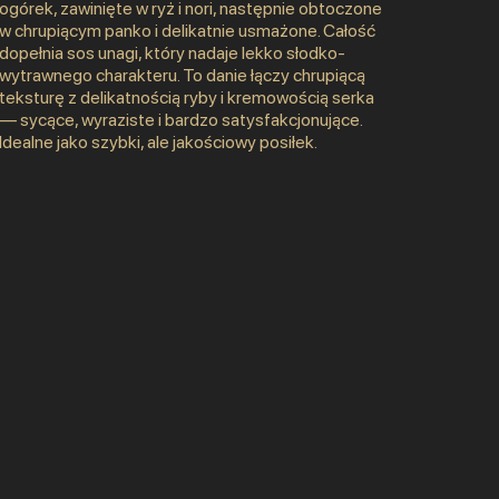
ogórek, zawinięte w ryż i nori, następnie obtoczone
w chrupiącym panko i delikatnie usmażone. Całość
dopełnia sos unagi, który nadaje lekko słodko-
wytrawnego charakteru. To danie łączy chrupiącą
teksturę z delikatnością ryby i kremowością serka
— sycące, wyraziste i bardzo satysfakcjonujące.
Idealne jako szybki, ale jakościowy posiłek.