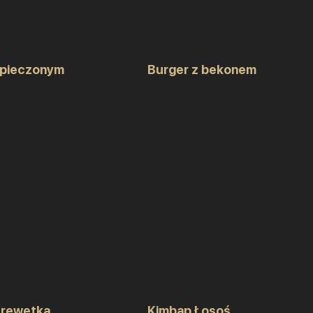
 pieczonym
Burger z bekonem
Krewetka
Kimbap Łosoś