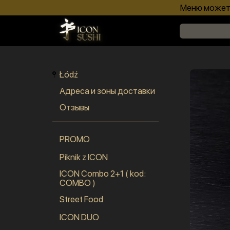
Меню может 
Łódź
Адреса и зоны доставки
Отзывы
PROMO
Piknik z ICON
ICON Combo 2+1 ( kod:
COMBO )
Street Food
ICON DUO