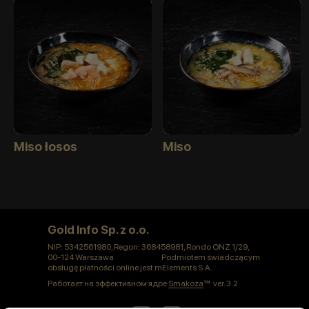
Miso łosos
Miso
Gold Info Sp. z o.o.
NIP: 5342561980, Regon: 368458981, Rondo ONZ 1/29,
00-124 Warszawa. Podmiotem świadczącym
obsługę płatności online jest mElements S.A.
Работает на эффективном ядре
Smakoza
ver. 3.2