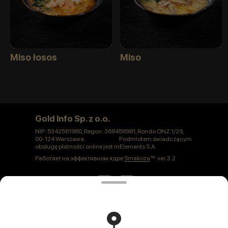
Miso łosos
Miso
Gold Info Sp. z o.o.
NIP: 5342561980, Regon: 368458981, Rondo ONZ 1/29,
00-124 Warszawa. Podmiotem świadczącym
obsługę płatności online jest mElements S.A.
Работает на эффективном ядре
Smakoza
ver. 3.2
Polityka prywatności