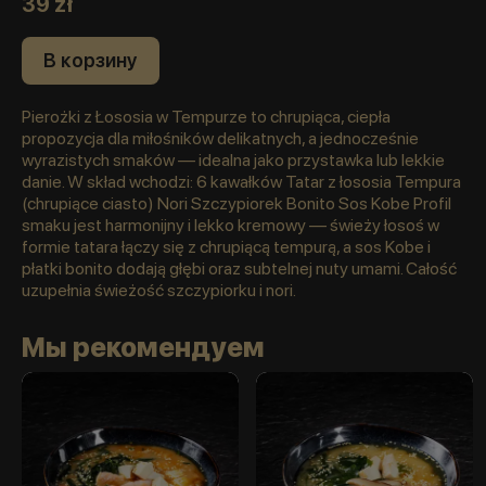
39 zł
В корзину
Pierożki z Łososia w Tempurze to chrupiąca, ciepła
propozycja dla miłośników delikatnych, a jednocześnie
wyrazistych smaków — idealna jako przystawka lub lekkie
danie. W skład wchodzi: 6 kawałków Tatar z łososia Tempura
(chrupiące ciasto) Nori Szczypiorek Bonito Sos Kobe Profil
smaku jest harmonijny i lekko kremowy — świeży łosoś w
formie tatara łączy się z chrupiącą tempurą, a sos Kobe i
płatki bonito dodają głębi oraz subtelnej nuty umami. Całość
uzupełnia świeżość szczypiorku i nori.
Мы рекомендуем