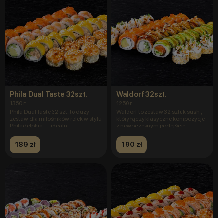
Phila Dual Taste 32szt.
Waldorf 32szt.
1350 г
1250 г
Phila Dual Taste 32 szt. to duży
Waldorf to zestaw 32 sztuk sushi,
zestaw dla miłośników rolek w stylu
który łączy klasyczne kompozycje
Philadelphia — idealn
z nowoczesnym podejście
189 zł
190 zł