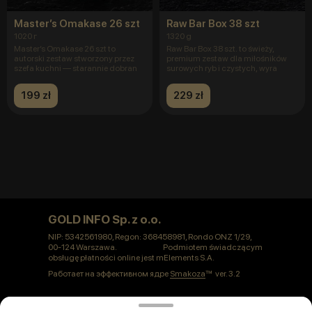
Master’s Omakase 26 szt
Raw Bar Box 38 szt
1020 г
1320 g
Master’s Omakase 26 szt to
Raw Bar Box 38 szt. to świeży,
autorski zestaw stworzony przez
premium zestaw dla miłośników
szefa kuchni — starannie dobran
surowych ryb i czystych, wyra
199 zł
229 zł
GOLD INFO Sp. z o.o.
NIP: 5342561980, Regon: 368458981, Rondo ONZ 1/29,
00-124 Warszawa. Podmiotem świadczącym
obsługę płatności online jest mElements S.A.
Работает на эффективном ядре
Smakoza
ver. 3.2