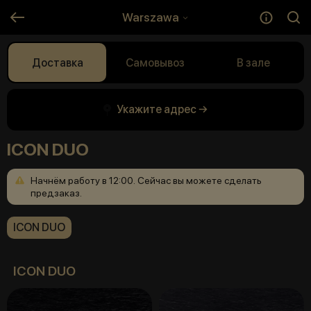
Warszawa
Доставка
Самовывоз
В зале
Укажите адрес →
ICON DUO
Начнём
работу
в
12:00.
Сейчас
вы
можете
сделать
предзаказ.
ICON DUO
ICON DUO