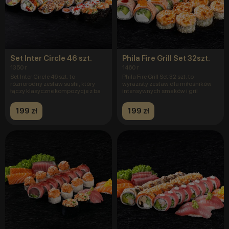
Set Inter Circle 46 szt.
Phila Fire Grill Set 32szt.
1350 г
1460 г
Set Inter Circle 46 szt. to
Phila Fire Grill Set 32 szt. to
różnorodny zestaw sushi, który
wyrazisty zestaw dla miłośników
łączy klasyczne kompozycje z ba
intensywnych smaków i gril
199 zł
199 zł