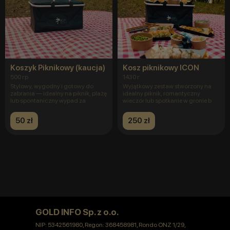
Koszyk Piknikowy (kaucja)
Kosz piknikowy ICON
500 гр
1430 г
Stylowy, wygodny i gotowy do
Wyjątkowy zestaw stworzony na
zabrania — idealny na piknik, plażę
idealny piknik, romantyczny
lub spontaniczny wypad za
wieczór lub spotkanie w gronie b
50 zł
250 zł
GOLD INFO Sp. z o.o.
NIP: 5342561980, Regon: 368458981, Rondo ONZ 1/29,