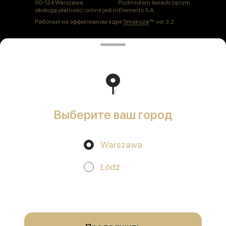
00-124 Warszawa. Podmiotem świadczącym
obsługę płatności online jest mElements S.A.
Работает на эффективном ядре
Smakoza
ver. 3.2
Polityka prywatności
Публичная оферта
Выберите ваш город
Warszawa
Акции, скидки, кэшбэк − в нашем приложении!
Łódź
Мы используем куки.
Пользуясь сайтом, вы даёте согласие на
обработку файлов cookie вашего браузера и использование
аналитических сервисов согласно нашей
политике
конфиденциальности
.