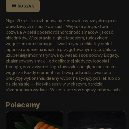
W koszyk
Nigiri 20 szt. to rozbudowany zestaw klasycznych nigiri dla
prawdziwych miłośników sushi. Większa porcja, która
pozwala w pełni docenić różnorodność smaków i jakość
składników. W zestawie: nigiri z łososiem, tuńczykiem,
węgorzem oraz tamago – świeża ryba i delikatny omlet
japoński podane na idealnie przygotowanym ryżu. Całość
uzupełniają imbir marynowany, wasabi i sos sojowy. Bogaty,
zbalansowany smak – od delikatnej słodyczy łososia i
tamago, przez wyrazistego tuńczyka, po głębokie umami
węgorza. Każdy element zestawu podkreśla świeżość i
precyzję wykonania. Idealny wybór na sycący posiłek lub do
dzielenia się — klasyka sushi w większym, bardziej
różnorodnym wydaniu. W zestawie sos sojowy imbir wasabi
Polecamy