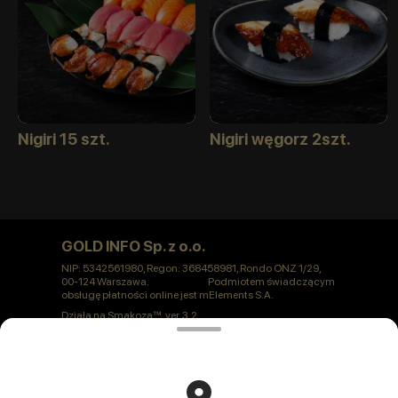
Nigiri 15 szt.
Nigiri węgorz 2szt.
GOLD INFO Sp. z o.o.
NIP: 5342561980, Regon: 368458981, Rondo ONZ 1/29,
00-124 Warszawa. Podmiotem świadczącym
obsługę płatności online jest mElements S.A.
Działa na
Smakoza
ver. 3.2