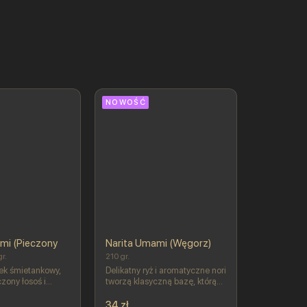
NOWOŚĆ
mi (Pieczony
Narita Umami (Węgorz)
r.
210 gr.
ek śmietankowy,
Delikatny ryż i aromatyczne nori
zony łosoś i
tworzą klasyczną bazę, którą
k tworzą miękkie,
przełamuje kremowy serek
ętrze, przełamane
śmietankowy i świeży ogórek.
34 zł