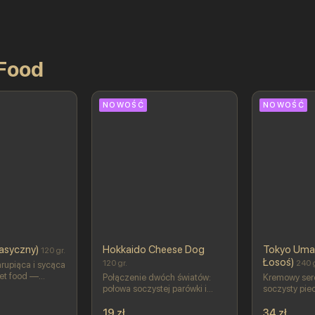
 Food
NOWOŚĆ
NOWOŚĆ
lasyczny)
Hokkaido Cheese Dog
Tokyo Uma
120 gr.
Łosoś)
120 gr.
240 g
rupiąca i sycąca
eet food —
Połączenie dwóch światów:
Kremowy ser
bki,
połowa soczystej parówki i
soczysty piec
ący wybór. W
połowa ciągnącej się
świeży ogóre
: Parówka w
mozzarelli w jednej chrupiącej,
delikatne wn
19 zł
34 zł