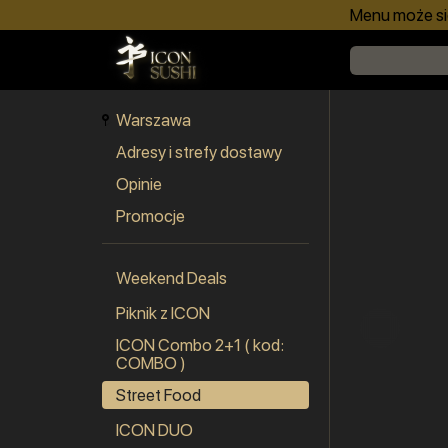
Menu może się
Warszawa
Adresy i strefy dostawy
Opinie
Promocje
Weekend Deals
Piknik z ICON
ICON Combo 2+1 ( kod:
COMBO )
Street Food
ICON DUO