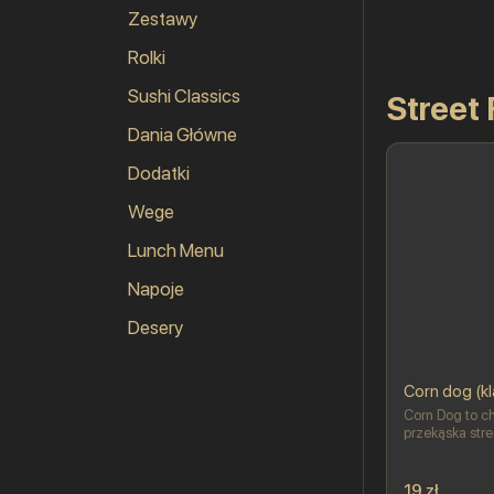
Zestawy
Rolki
Sushi Classics
Street
Dania Główne
Dodatki
Wege
Lunch Menu
Napoje
Desery
Corn dog (k
Corn Dog to ch
przekąska str
idealna na szy
satysfakcjonuj
skład wchodzi
19 zł