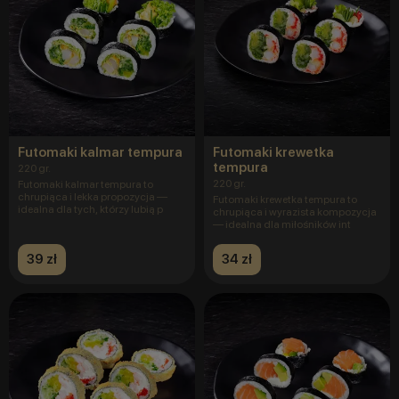
Futomaki kalmar tempura
Futomaki krewetka
tempura
220 gr.
220 gr.
Futomaki kalmar tempura to
chrupiąca i lekka propozycja —
Futomaki krewetka tempura to
idealna dla tych, którzy lubią p
chrupiąca i wyrazista kompozycja
— idealna dla miłośników int
39 zł
34 zł