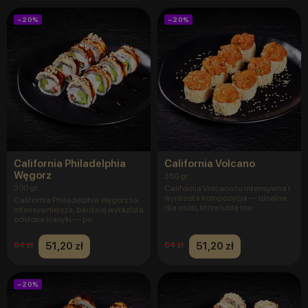
−20%
−20%
California Philadelphia
California Volcano
Węgorz
360 gr.
300 gr.
California Volcano to intensywna i
wyrazista kompozycja — idealna
California Philadelphia Węgorz to
dla osób, które lubią mo
intensywniejsza, bardziej wyrazista
odsłona klasyki — po
51,20 zł
51,20 zł
64 zł
64 zł
−20%