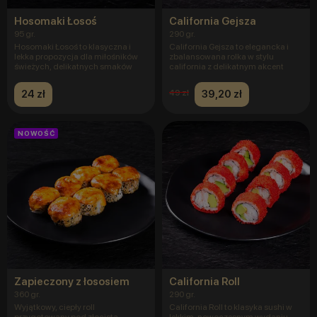
Hosomaki Łosoś
California Gejsza
95 gr.
290 gr.
Hosomaki Łosoś to klasyczna i
California Gejsza to elegancka i
lekka propozycja dla miłośników
zbalansowana rolka w stylu
świeżych, delikatnych smaków
california z delikatnym akcent
24 zł
39,20 zł
49 zł
NOWOŚĆ
Zapieczony z łososiem
California Roll
360 gr.
290 gr.
Wyjątkowy, ciepły roll
California Roll to klasyka sushi w
przygotowany pod złocistą,
lekkim, nowoczesnym wydaniu —