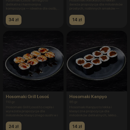
Futomaki Łosoś Tamago to
Hosomaki Awokado to lekka i
delikatna i harmonijna
świeża propozycja dla miłośników
kompozycja — idealna dla osób,
prostych, roślinnych smaków —
które lubią
34 zł
14 zł
Hosomaki Grill Łosoś
Hosomaki Kanpyo
110 gr.
85 gr.
Hosomaki Grill Łosoś to ciepła i
Hosomaki Kanpyo to lekka i
wyrazista propozycja dla
klasyczna propozycja dla
miłośników klasycznego sushi w i
miłośników delikatnych, lekko
słodkich
24 zł
14 zł