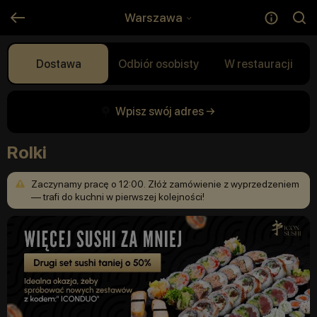
Warszawa
Dostawa
Odbiór osobisty
W restauracji
Wpisz swój adres →
Rolki
Zaczynamy
pracę
o
12:00.
Złóż
zamówienie
z
wyprzedzeniem
—
trafi
do
kuchni
w
pierwszej
kolejności!