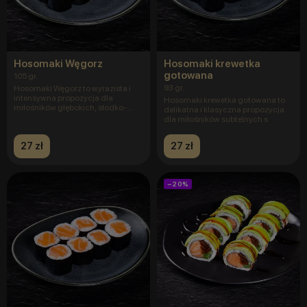
Hosomaki Węgorz
Hosomaki krewetka
gotowana
105 gr.
93 gr.
Hosomaki Węgorz to wyrazista i
intensywna propozycja dla
Hosomaki krewetka gotowana to
miłośników głębokich, słodko-
delikatna i klasyczna propozycja
umam
dla miłośników subtelnych s
27 zł
27 zł
−20%