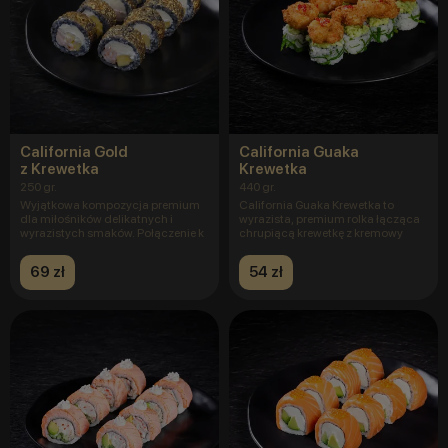
California Gold
California Guaka
z Krewetka
Krewetka
250 gr.
440 gr.
Wyjątkowa kompozycja premium
California Guaka Krewetka to
dla miłośników delikatnych i
wyrazista, premium rolka łącząca
wyrazistych smaków. Połączenie k
chrupiącą krewetkę z kremowy
69 zł
54 zł