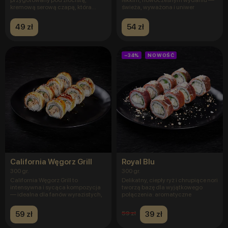
kremową serową czapą, która
świeża, wyważona i uniwer
nadaje mu ak
49 zł
54 zł
−34%
NOWOŚĆ
California Węgorz Grill
Royal Blu
300 gr.
300 gr.
California Węgorz Grill to
Delikatny, ciepły ryż i chrupiące nori
intensywna i sycąca kompozycja
tworzą bazę dla wyjątkowego
— idealna dla fanów wyrazistych,
połączenia: aromatyczne
59 zł
39 zł
59 zł