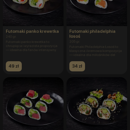
Futomaki panko krewetka
Futomaki philadelphia
łosoś
240 gr.
205 gr.
Futomaki panko krewetka to
chrupiąca i wyrazista propozycja
Futomaki Philadelphia Łosoś to
— idealna dla fanów intensywny
klasyczna i kremowa kompozycja
— idealna dla miłośników del
49 zł
34 zł