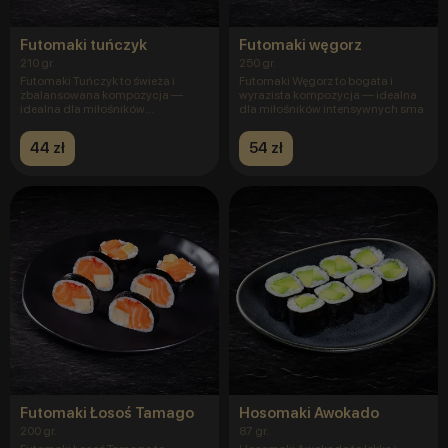
Futomaki tuńczyk
Futomaki węgorz
210 gr.
250 gr.
Futomaki Tuńczyk to świeża i
Futomaki Węgorz to bogata i
zbalansowana kompozycja —
wyrazista kompozycja — idealna
idealna dla miłośników
dla miłośników intensywnych sma
klasycznych
44 zł
54 zł
Futomaki Łosoś Tamago
Hosomaki Awokado
200 gr.
87 gr.