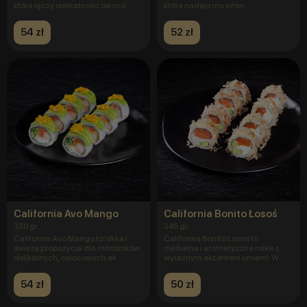
która łączy delikatność owocó
która nadaje mu inten
54 zł
52 zł
California Avo Mango
California Bonito Łosoś
330 gr.
245 gr.
California Avo Mango to lekka i
California Bonito Łosoś to
świeża propozycja dla miłośników
delikatna i aromatyczna rolka z
delikatnych, owocowych ak
wyraźnym akcentem umami. W
skła
54 zł
50 zł