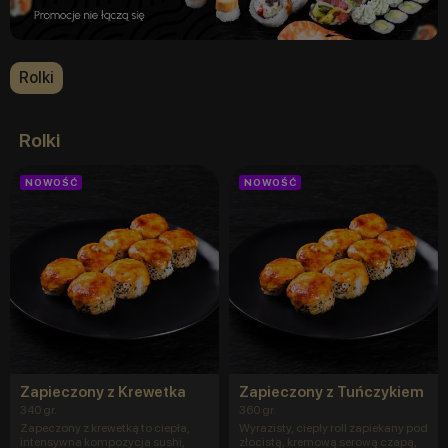
Rolki
Rolki
NOWOŚĆ
NOWOŚĆ
Zapieczony z Krewetka
Zapieczony z Tuńczykiem
340 gr.
360 gr.
Zapeczony z krewetką to ciepła,
Wyrazisty, ciepły roll zapiekany pod
intensywna kompozycja sushi,
złocistą, kremową serową czapą,