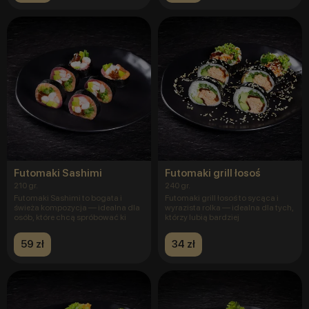
Futomaki Sashimi
Futomaki grill łosoś
210 gr.
240 gr.
Futomaki Sashimi to bogata i
Futomaki grill łosoś to sycąca i
świeża kompozycja — idealna dla
wyrazista rolka — idealna dla tych,
osób, które chcą spróbować ki
którzy lubią bardziej
59 zł
34 zł