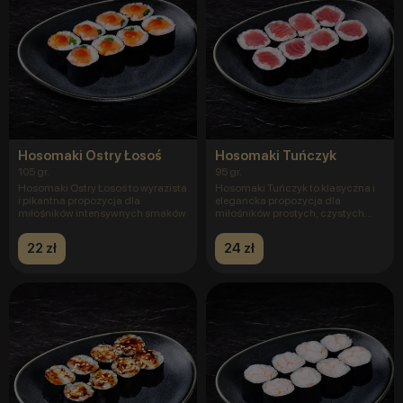
Hosomaki Ostry Łosoś
Hosomaki Tuńczyk
105 gr.
95 gr.
Hosomaki Ostry Łosoś to wyrazista
Hosomaki Tuńczyk to klasyczna i
i pikantna propozycja dla
elegancka propozycja dla
miłośników intensywnych smaków
miłośników prostych, czystych
sma
22 zł
24 zł