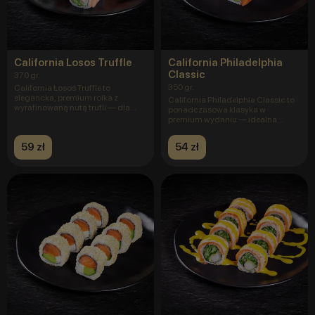
California Losos Truffle
California Philadelphia
Classic
370 gr.
350 gr.
California Łosoś Truffle to
elegancka, premium rolka z
California Philadelphia Classic to
wyrafinowaną nutą trufli — dla
ponadczasowa klasyka w
tych
premium wydaniu — idealna
równow
59 zł
54 zł