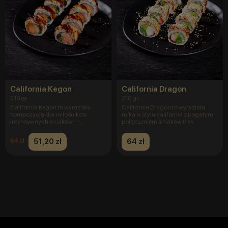
California Kegon
California Dragon
310 gr.
310 gr.
California Kegon to wyrazista
California Dragon to wyrazista
kompozycja dla miłośników
rolka w stylu california z bogatym
intensywnych smaków —
połączeniem smaków i tek
połączenie ś
51,20 zł
64 zł
64 zł