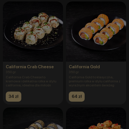
California Crab Cheese
California Gold
350 gr.
350 gr.
California Crab Cheese to
California Gold to klasyczna,
kremowa i delikatna rolka w stylu
premium rolka w stylu california z
california, idealna dla miłośn
wyraźnym akcentem świeżeg
34 zł
64 zł