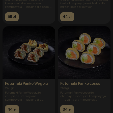
klasyczna i zbalansowana
i lekka kompozycja — idealna dla
kompozycja — idealna dla osób,
miłośników delikatnych
które
59 zł
44 zł
Futomaki Panko Węgorz
Futomaki Panko Łosoś
240 gr.
250 gr.
Futomaki Panko Węgorz to
Futomaki Panko Łosoś to
chrupiąca i intensywna
chrupiąca i soczysta kompozycja
kompozycja — idealna dla
— idealna dla miłośników
miłośników wyrazi
klasyczne
44 zł
34 zł