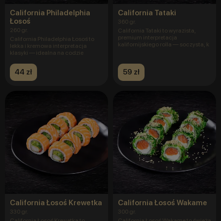
California Philadelphia
California Tataki
Łosoś
360 gr.
260 gr.
California Tataki to wyrazista,
premium interpretacja
California Philadelphia Łosoś to
kalifornijskiego rolla — soczysta, k
lekka i kremowa interpretacja
klasyki — idealna na codzie
44 zł
59 zł
California Łosoś Krewetka
California Łosoś Wakame
330 gr.
300 gr.
California Łosoś Krewetka to
California Łosoś Wakame to świeża