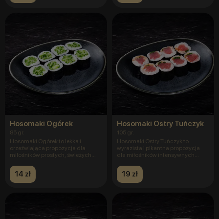
Hosomaki Ogórek
Hosomaki Ostry Tuńczyk
85 gr.
105 gr.
Hosomaki Ogórek to lekka i
Hosomaki Ostry Tuńczyk to
orzeźwiająca propozycja dla
wyrazista i pikantna propozycja
miłośników prostych, świeżych
dla miłośników intensywnych
smakó
smak
14 zł
19 zł