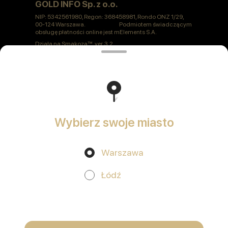
GOLD INFO Sp. z o.o.
NIP: 5342561980, Regon: 368458981, Rondo ONZ 1/29,
00-124 Warszawa. Podmiotem świadczącym
obsługę płatności online jest mElements S.A.
Działa na
Smakoza
ver. 3.2
Polityka prywatności
Oferta publiczna
Wybierz swoje miasto
Warszawa
Promocje, rabaty, cashback - w naszej aplikacji!
Łódź
Używamy plików cookie
Korzystając z tej witryny, wyrażasz zgodę na
przetwarzanie plików cookie w Twojej przeglądarce oraz korzystanie z