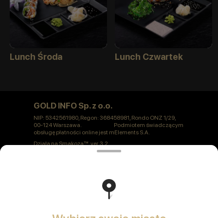
Lunch Środa
Lunch Czwartek
GOLD INFO Sp. z o.o.
NIP: 5342561980, Regon: 368458981, Rondo ONZ 1/29,
00-124 Warszawa. Podmiotem świadczącym
obsługę płatności online jest mElements S.A.
Działa na
Smakoza
ver. 3.2
Polityka prywatności
Oferta publiczna