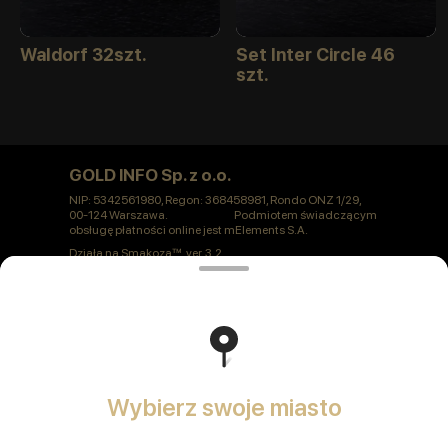
Waldorf 32szt.
Set Inter Circle 46
szt.
GOLD INFO Sp. z o.o.
NIP: 5342561980, Regon: 368458981, Rondo ONZ 1/29,
00-124 Warszawa. Podmiotem świadczącym
obsługę płatności online jest mElements S.A.
Działa na
Smakoza
ver. 3.2
Polityka prywatności
Oferta publiczna
Wybierz swoje miasto