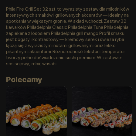
Phila Fire Grill Set 32 szt. to wyrazisty zestaw dla miłośników
intensywnych smaków i grillowanych akcentów — idealny na
spotkania w większym gronie. W skład wchodzi: Zestaw 32
kawałków Philadelphia Classic Philadelphia Tuna Philadelphia
zapiekana z lososiem Philadelphia grill mango Profil smaku
jest bogaty i kontrastowy — kremowy serek i świeża ryba
łączą się z wyrazistymi nutami grillowanymi oraz lekko
pikantnymi akcentami. Różnorodność tekstur i temperatur
tworzy pełne doświadczenie sushi premium. W zestawie:
sos sojowy, imbir, wasabi.
Polecamy