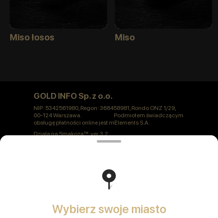
Miso łosos
Miso
GOLD INFO Sp. z o.o.
NIP: 5342561980, Regon: 368458981, Rondo ONZ 1/29,
00-124 Warszawa. Podmiotem świadczącym
obsługę płatności online jest mElements S.A.
Działa na
Smakoza
ver. 3.2
Polityka prywatności
Oferta publiczna
Wybierz swoje miasto