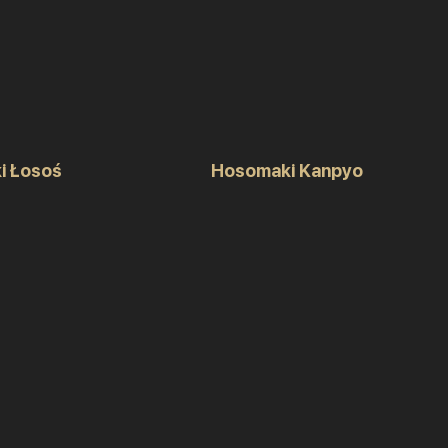
i Łosoś
Hosomaki Kanpyo