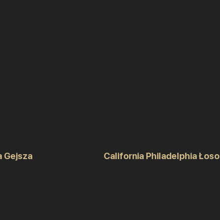
a Gejsza
California Philadelphia Łos