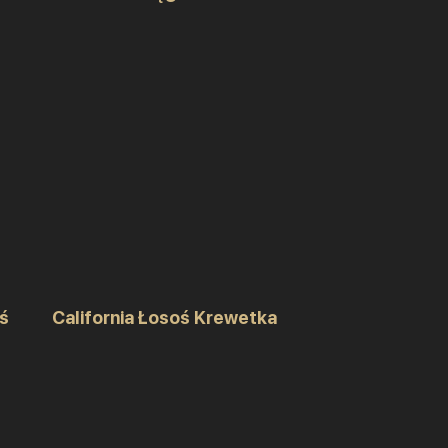
oś
California Łosoś Krewetka