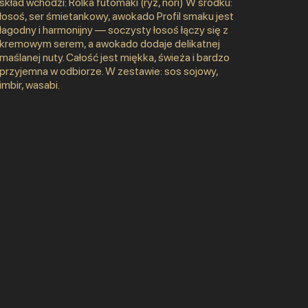
skład wchodzi: Rolka futomaki (ryż, nori) W środku:
łosoś, ser śmietankowy, awokado Profil smaku jest
łagodny i harmonijny — soczysty łosoś łączy się z
kremowym serem, a awokado dodaje delikatnej
maślanej nuty. Całość jest miękka, świeża i bardzo
przyjemna w odbiorze. W zestawie: sos sojowy,
imbir, wasabi.