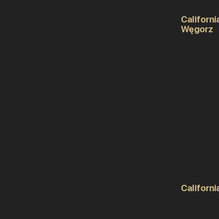
Californi
Węgorz
Californi