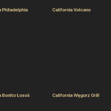
a Philadelphia
California Volcano
a Bonito Łosoś
California Węgorz Grill