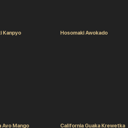
i Kanpyo
Hosomaki Awokado
ia Avo Mango
California Guaka Krewetka