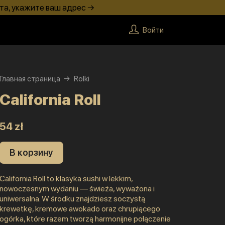
та, укажите ваш адрес →
Войти
Главная страница
Rolki
California Roll
54 zł
В корзину
California Roll to klasyka sushi w lekkim,
nowoczesnym wydaniu — świeża, wyważona i
uniwersalna. W środku znajdziesz soczystą
krewetkę, kremowe awokado oraz chrupiącego
ogórka, które razem tworzą harmonijne połączenie