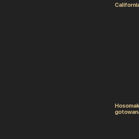
Californi
Hosomak
gotowan