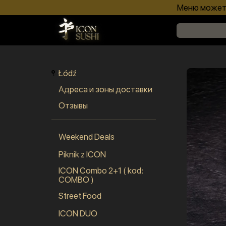
Меню может 
Łódź
Адреса и зоны доставки
Отзывы
Weekend Deals
Piknik z ICON
ICON Combo 2+1 ( kod:
COMBO )
Street Food
ICON DUO