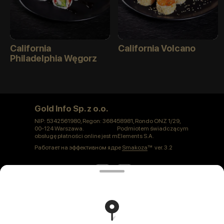
California
California Volcano
Philadelphia Węgorz
Gold Info Sp. z o.o.
NIP: 5342561980, Regon: 368458981, Rondo ONZ 1/29,
00-124 Warszawa. Podmiotem świadczącym
obsługę płatności online jest mElements S.A.
Работает на эффективном ядре
Smakoza
ver. 3.2
Polityka prywatności
Публичная оферта