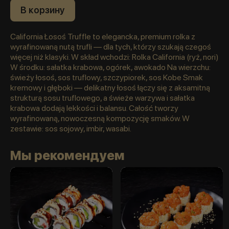
В корзину
California Łosoś Truffle to elegancka, premium rolka z
wyrafinowaną nutą trufli — dla tych, którzy szukają czegoś
więcej niż klasyki. W skład wchodzi: Rolka California (ryż, nori)
W środku: sałatka krabowa, ogórek, awokado Na wierzchu:
świeży łosoś, sos truflowy, szczypiorek, sos Kobe Smak
kremowy i głęboki — delikatny łosoś łączy się z aksamitną
strukturą sosu truflowego, a świeże warzywa i sałatka
krabowa dodają lekkości i balansu. Całość tworzy
wyrafinowaną, nowoczesną kompozycję smaków. W
zestawie: sos sojowy, imbir, wasabi.
Мы рекомендуем