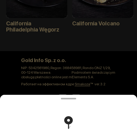
California
California Volcano
Philadelphia Węgorz
Gold Info Sp. z o.o.
NIP: 5342561980, Regon: 368458981, Rondo ONZ 1/29,
00-124 Warszawa. Podmiotem świadczącym
obsługę płatności online jest mElements S.A.
Работает на эффективном ядре
Smakoza
ver. 3.2
Polityka prywatności
Публичная оферта