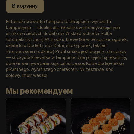
В корзину
Futomaki krewetka tempura to chrupiąca i wyrazista
kompozycja — idealna dla miłośników intensywniejszych
smaków i ciepłych dodatków. W skład wchodzi: Rolka
futomaki (ryż, nori) W środku: krewetka w tempurze, ogórek,
sałata lolo Dodatki: sos Kobe, szczypiorek, takuan
(marynowana rzodkiew) Profil smaku jest bogaty i chrupiący
— soczysta krewetka w tempurze daje przyjemną teksturę,
świeże warzywa balansują całość, a sos Kobe dodaje lekko
pikantnego, wyrazistego charakteru. W zestawie: sos
sojowy, imbir, wasabi.
Мы рекомендуем