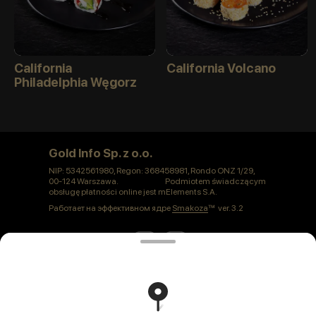
California
California Volcano
Philadelphia Węgorz
Gold Info Sp. z o.o.
NIP: 5342561980, Regon: 368458981, Rondo ONZ 1/29,
00-124 Warszawa. Podmiotem świadczącym
obsługę płatności online jest mElements S.A.
Работает на эффективном ядре
Smakoza
ver. 3.2
Polityka prywatności
Публичная оферта