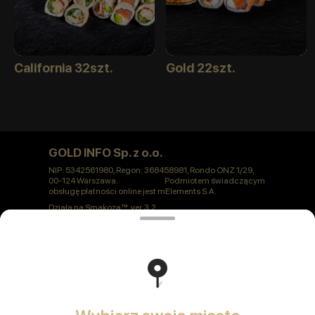
California 32szt.
Gold 22szt.
GOLD INFO Sp. z o.o.
NIP: 5342561980, Regon: 368458981, Rondo ONZ 1/29,
00-124 Warszawa. Podmiotem świadczącym
obsługę płatności online jest mElements S.A.
Działa na
Smakoza
ver. 3.2
Polityka prywatności
Oferta publiczna