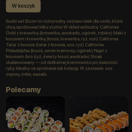
W koszyk
Sushi set Bizon to różnorodny zestaw rolek dla osób, które
chcą spróbować kilku stylów W skład wchodzą: California
Gold z krewetką (krewetka, awokado, ogórek, tobiko) Maki z
łososiem i krewetką (łosoś, krewetka, ryż, nori) California
Tatar z łososia (tatar z łososia, sos, ryż) California
Philadelphia (łosoś, serek kremowy, ogórek) Nigiri z
łososiem Avo (ryż, świeży łosoś,awokado) Smak
zbalansowany — od delikatnej kremowości po świeżość
ryby. Idealny na spotkanie lub kolację. W zestawie: sos
sojowy, imbir, wasabi.
Polecamy