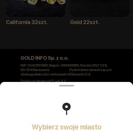
California 32szt.
Gold 22szt.
GOLD INFO Sp. z o.o.
NIP: 5342561980, Regon: 368458981, Rondo ONZ 1/29,
00-124 Warszawa. Podmiotem świadczącym
obsługę płatności online jest mElements S.A.
Działa na
Smakoza
ver. 3.2
Polityka prywatności
Oferta publiczna
Wybierz swoje miasto