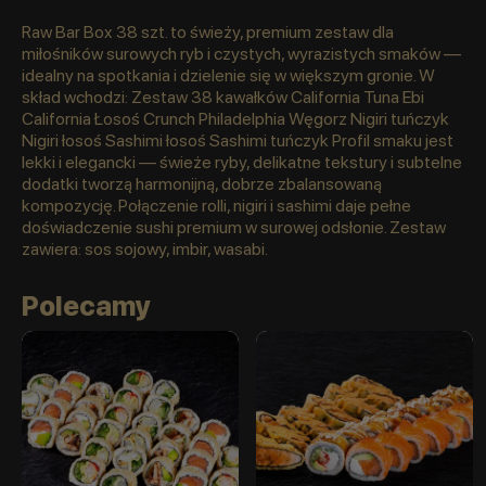
Raw Bar Box 38 szt. to świeży, premium zestaw dla
miłośników surowych ryb i czystych, wyrazistych smaków —
idealny na spotkania i dzielenie się w większym gronie. W
skład wchodzi: Zestaw 38 kawałków California Tuna Ebi
California Łosoś Crunch Philadelphia Węgorz Nigiri tuńczyk
Nigiri łosoś Sashimi łosoś Sashimi tuńczyk Profil smaku jest
lekki i elegancki — świeże ryby, delikatne tekstury i subtelne
dodatki tworzą harmonijną, dobrze zbalansowaną
kompozycję. Połączenie rolli, nigiri i sashimi daje pełne
doświadczenie sushi premium w surowej odsłonie. Zestaw
zawiera: sos sojowy, imbir, wasabi.
Polecamy