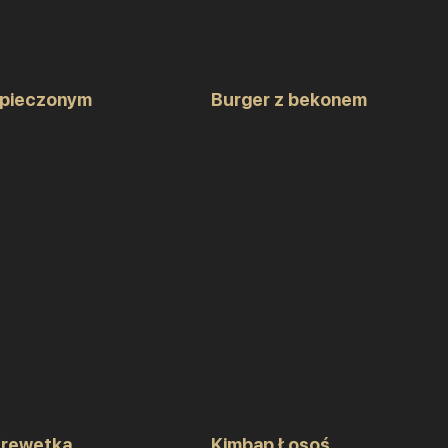
 pieczonym
Burger z bekonem
Krewetka
Kimbap Łosoś