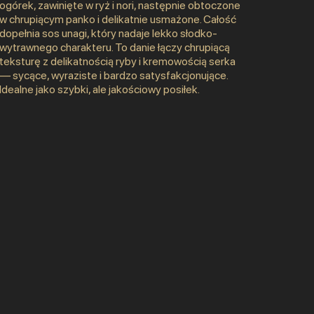
ogórek, zawinięte w ryż i nori, następnie obtoczone
w chrupiącym panko i delikatnie usmażone. Całość
dopełnia sos unagi, który nadaje lekko słodko-
wytrawnego charakteru. To danie łączy chrupiącą
teksturę z delikatnością ryby i kremowością serka
— sycące, wyraziste i bardzo satysfakcjonujące.
Idealne jako szybki, ale jakościowy posiłek.