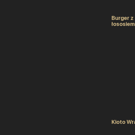
Burger z
łososiem
Kioto Wr