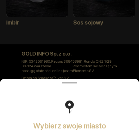
imbir
Sos sojowy
GOLD INFO Sp. z o.o.
NIP: 5342561980, Regon: 368458981, Rondo ONZ 1/29,
00-124 Warszawa. Podmiotem świadczącym
obsługę płatności online jest mElements S.A.
Działa na
Smakoza
ver. 3.2
Polityka prywatności
Oferta publiczna
Wybierz swoje miasto