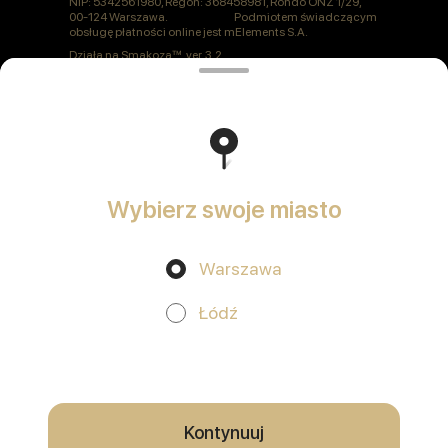
NIP: 5342561980, Regon: 368458981, Rondo ONZ 1/29,
00-124 Warszawa. Podmiotem świadczącym
obsługę płatności online jest mElements S.A.
Działa na
Smakoza
ver. 3.2
Polityka prywatności
Oferta publiczna
Wybierz swoje miasto
Warszawa
Promocje, rabaty, cashback - w naszej aplikacji!
Łódź
Używamy plików cookie
Korzystając z tej witryny, wyrażasz zgodę na
przetwarzanie plików cookie w Twojej przeglądarce oraz korzystanie z
usług analitycznych zgodnie z
Polityką prywatności
.
OK