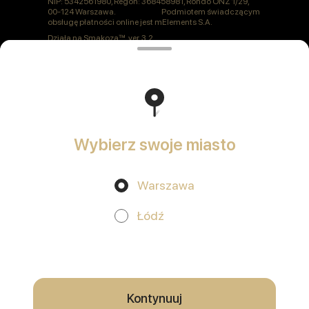
NIP: 5342561980, Regon: 368458981, Rondo ONZ 1/29,
00-124 Warszawa. Podmiotem świadczącym
obsługę płatności online jest mElements S.A.
Działa na
Smakoza
ver. 3.2
Polityka prywatności
Oferta publiczna
Wybierz swoje miasto
Warszawa
Promocje, rabaty, cashback - w naszej aplikacji!
Łódź
Używamy plików cookie
Korzystając z tej witryny, wyrażasz zgodę na
przetwarzanie plików cookie w Twojej przeglądarce oraz korzystanie z
usług analitycznych zgodnie z
Polityką prywatności
.
OK