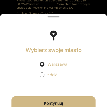
NIP: 5342561980, Regon: 368458981, Rondo ONZ 1/29,
00-124 Warszawa. Podmiotem świadczącym
obsługę płatności online jest mElements S.A.
Działa na
Smakoza
ver. 3.2
Polityka prywatności
Oferta publiczna
Wybierz swoje miasto
Warszawa
Promocje, rabaty, cashback - w naszej aplikacji!
Łódź
Używamy plików cookie
Korzystając z tej witryny, wyrażasz zgodę na
przetwarzanie plików cookie w Twojej przeglądarce oraz korzystanie z
usług analitycznych zgodnie z
Polityką prywatności
.
OK